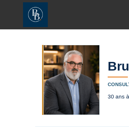
[JS_CODE_0]
[JS_CODE_1]
Bru
CONSUL
30 ans à