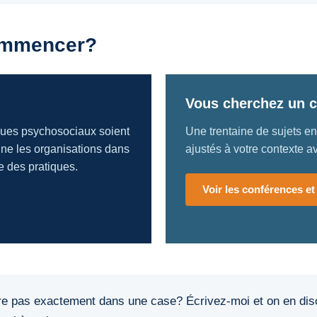
ommencer?
Vous cherchez un c
sques psychosociaux soient
Une trentaine de sujets en
gne les organisations dans
ajustés à votre contexte av
e des pratiques.
Voir les conférences et
tre pas exactement dans une case? Écrivez-moi et on en dis