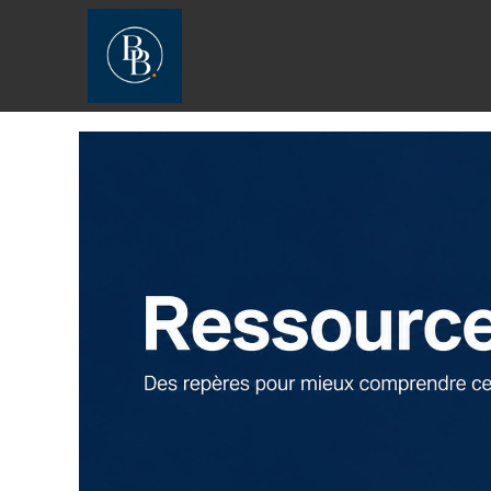
[JS_CODE_0]
[JS_CODE_1]