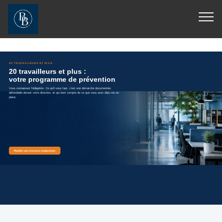
[JS_CODE_0]
[JS_CODE_1]
20 TRAVAILLEURS ET PLUS
20 travailleurs et plus :
votre programme de prévention
Vous connaissez l'obligation. Ce qu'il vous faut, c'est une démarche documentée,
défendable devant votre direction, et qui tient compte de ce que vous avez déjà mis en
place.
Planifier une rencontre exploratoire